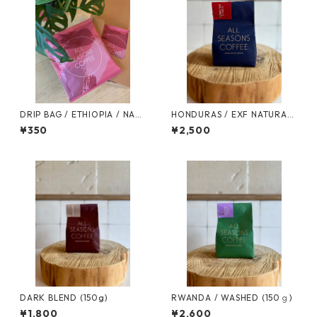
DRIP BAG / ETHIOPIA / NAT
HONDURAS / EXF NATURAL
URAL
(150g)
¥350
¥2,500
DARK BLEND (150g)
RWANDA / WASHED (150ｇ)
¥1,800
¥2,600