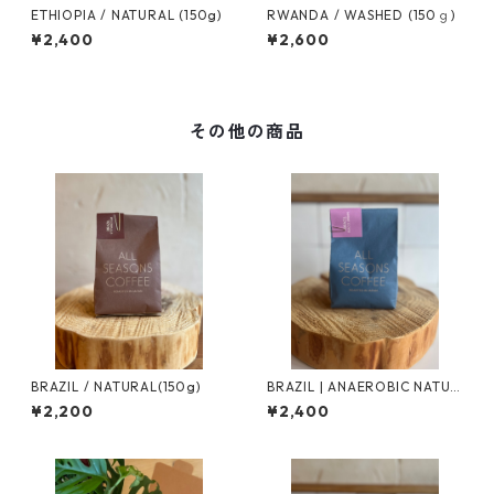
ETHIOPIA / NATURAL (150g)
RWANDA / WASHED (150ｇ)
¥2,400
¥2,600
その他の商品
BRAZIL / NATURAL(150g)
BRAZIL | ANAEROBIC NATUR
AL(150g)
¥2,200
¥2,400