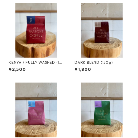
KENYA / FULLY WASHED (15
DARK BLEND (150g)
0g)
¥2,500
¥1,800