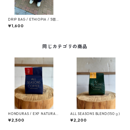
DRIP BAG / ETHIOPIA / 5個セ
ット / WASHED
¥1,600
同じカテゴリの商品
HONDURAS / EXF NATURAL
ALL SEASONS BLEND(150ｇ)
(150g)
¥2,500
¥2,200