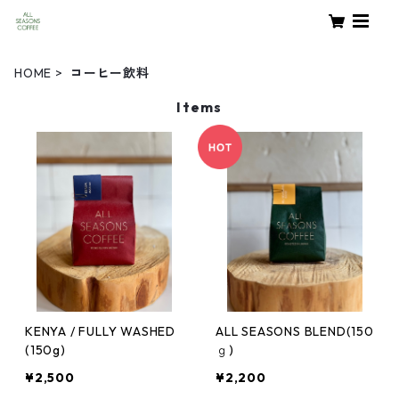
HOME
コーヒー飲料
Items
KENYA / FULLY WASHED
ALL SEASONS BLEND(150
(150g)
ｇ)
¥2,500
¥2,200