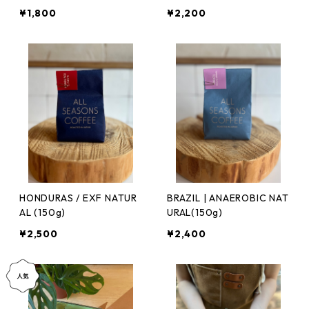
¥1,800
¥2,200
HONDURAS / EXF NATUR
BRAZIL | ANAEROBIC NAT
AL (150g)
URAL(150g)
¥2,500
¥2,400